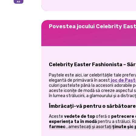
Povestea jocului Celebrity Eas
Celebrity Easter Fashionista – Săr
Paștele este aici, iar celebritățile tale pre
elegantă de primăvară în acest
joc de Pașt
culori pastelate până la accesorii adorabile p
aceste iconițe de modă să creeze aspectul s
în lumea strălucirii, a glamourului și a distra
Îmbrăcați-vă pentru o sărbătoare
Aceste
vedete de top
oferă o
petrecere 
experiența ta în modă
pentru a străluci. R
farmec
, amestecați și asortați
ținute șic
perfect
pentru un
look la modă, inspirat