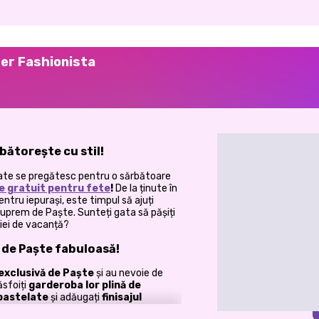
ter Fashionista
bătorește cu stil!
ferate se pregătesc pentru o sărbătoare
e gratuit pentru fete
!
De la ținute în
entru iepurași, este timpul să ajuți
uprem de Paște. Sunteți gata să pășiți
cției de vacanță?
 de Paște fabuloasă!
exclusivă de Paște
și au nevoie de
ăsfoiți
garderoba lor plină de
 pastelate
și adăugați
finisajul
 de primăvară
!