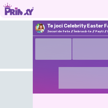
Te joci Celebrity Easter 
Jocuri de Fete
Îmbracă-te
Paști