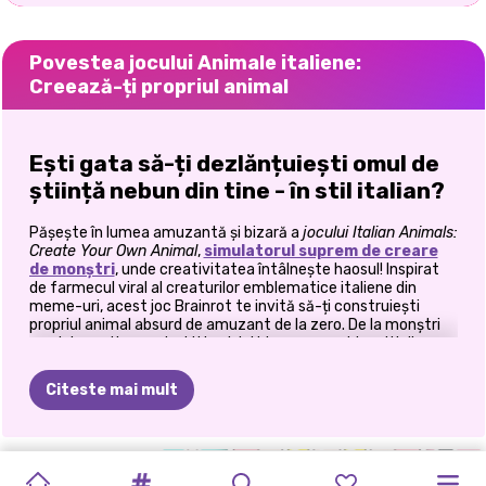
Povestea jocului Animale italiene:
Creează-ți propriul animal
Ești gata să-ți dezlănțuiești omul de
știință nebun din tine - în stil italian?
Pășește în lumea amuzantă și bizară a
jocului Italian Animals:
Create Your Own Animal
,
simulatorul suprem de creare
de monștri
, unde creativitatea întâlnește haosul! Inspirat
de farmecul viral al creaturilor emblematice italiene din
meme-uri, acest joc Brainrot te invită să-ți construiești
propriul animal absurd de amuzant de la zero. De la monștri
cu picioare tip spaghetti la pisici himere cu ochi multipli,
imaginația ta este singura limită. Combină, potrivește și râde
prin intermediul unuia dintre cele mai creative jocuri de pe
Citeste mai mult
internet.
🔧 Construiește, combină și
PRIMA
LABUBU
ȘI
HAI
SĂ
dezlănțuie-te
ITALIAN
FĂ-ȚI
FETELE
SUPER
AVATARUL