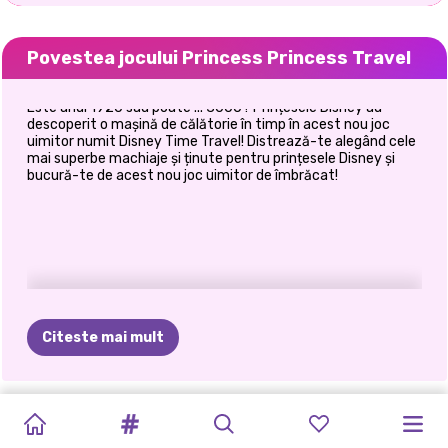
Povestea jocului Princess Princess Travel
Este anul 1920 sau poate ... 3000? Prințesele Disney au
descoperit o mașină de călătorie în timp în acest nou joc
uimitor numit Disney Time Travel! Distrează-te alegând cele
mai superbe machiaje și ținute pentru prințesele Disney și
bucură-te de acest nou joc uimitor de îmbrăcat!
Citeste mai mult
MIRUNA&#39;S
LUE
AND
AVENTURILE
ELLIE
PRINCESS
GHID
DE
TICĂLOȘI
ELLIE
ȘI
ANNIE
ȘI
SURORILE
ELLIE&#39;S
ADVENTURES:
THE
LUI
SAFARI
PRINCESS
CĂLĂTORIE:
ÎN
ELIZA
ÎN
ELIZA
DE
TRIP
TO