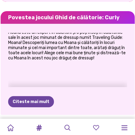
Povestea jocului Ghid de călătorie: Curly
Moana este un expert în călătorii și o poți însoți în călătoriile
sale în acest joc minunat de dressup numit Traveling Guide:
Moana! Descoperiți lumea cu Moana și călătoriți în locuri
minunate și cel mai important dintre toate, arătați drăguț în
toate acele locuri! Alege cele mai bune ținute și distrează-te
cu Moana în acest nou joc drăguț de dressup!
Citeste mai mult
MIRUNA&#39;S
LUE
AND
AVENTURILE
ELLIE
PRINCESS
GHID
DE
TICĂLOȘI
ELLIE
ȘI
ANNIE
ȘI
SURORILE
ELLIE&#39;S
ADVENTURES:
THE
LUI
SAFARI
PRINCESS
CĂLĂTORIE:
ÎN
ELIZA
ÎN
ELIZA
DE
TRIP
TO