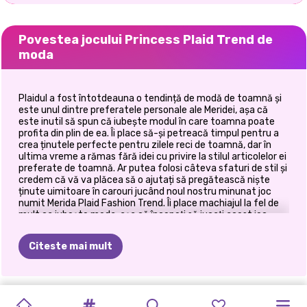
Povestea jocului Princess Plaid Trend de
moda
Plaidul a fost întotdeauna o tendință de modă de toamnă și
este unul dintre preferatele personale ale Meridei, așa că
este inutil să spun că iubește modul în care toamna poate
profita din plin de ea. Îi place să-și petreacă timpul pentru a
crea ținutele perfecte pentru zilele reci de toamnă, dar în
ultima vreme a rămas fără idei cu privire la stilul articolelor ei
preferate de toamnă. Ar putea folosi câteva sfaturi de stil și
credem că vă va plăcea să o ajutați să pregătească niște
ținute uimitoare în carouri jucând noul nostru minunat joc
numit Merida Plaid Fashion Trend. Îi place machiajul la fel de
mult ca iubește moda, așa că începeți să jucați acest joc
distractiv cu etapa de machiaj a acestuia. Veți avea o paletă
minunată de fard de ochi colorat, așa că alegeți culoarea
Citeste mai mult
preferată și apoi mergeți mai departe și adăugați fard.
Finalizați aspectul cu rimel și ruj și apoi mergeți mai departe și
începeți să lucrați la ținută. Alegeți o coafură curată
minunată și apoi mergeți mai departe și alegeți un top
PETRECEREA
PRINCESSES
PROTEST
MODUL
DE
BLONDELE
CEA
MAI
DRESS-UP
BFF:
SCHIMB
BLUGI
VILLAINS
ELIZA
ȘI
minunat și confortabil. Asortează o fustă în carouri sau