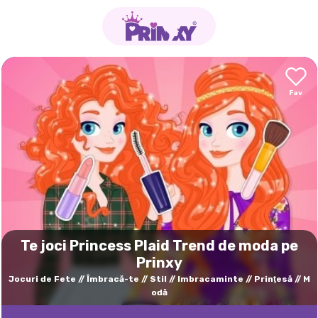
Te joci Princess Plaid Trend de moda pe
Prinxy
Jocuri de Fete
Îmbracă-te
Stil
Imbracaminte
Prinţesă
M
odă