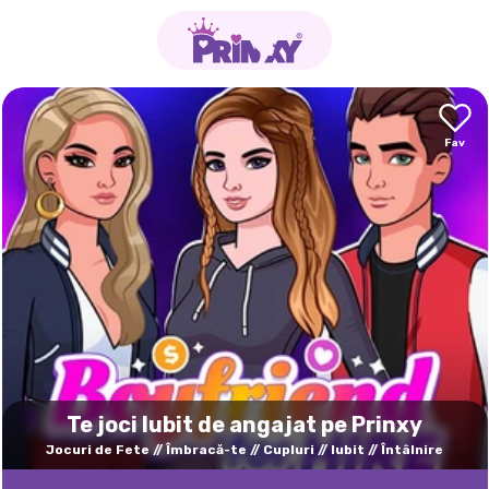
Te joci Iubit de angajat pe Prinxy
Jocuri de Fete
Îmbracă-te
Cupluri
Iubit
Întâlnire