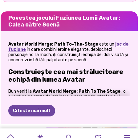
Povestea jocului Fuziunea Lumii Avatar:
Calea către Scenă
Avatar World Merge: Path To-The-Stage
este un
joc de
fuziune
în care combini eroine elegante, deblochezi
personaje noi la modă, îți construiești echipa de idoli visată și
concurezi în bătălii palpitante pe scenă.
Construiește cea mai strălucitoare
echipă din lumea Avatar
Bun venit la
Avatar World Merge: Path To The Stage
, o
aventură colorată de îmbinare în care moda, strategia și
performanța se combină. Fiecare eroină pe care o deblochezi
aduce grupul tău cu un pas mai aproape de a deveni cea mai
Citeste mai mult
strălucitoare vedetă de pe scenă. Misiunea ta este simplă,
dar incredibil de satisfăcătoare: îmbină personaje potrivite,
deblochează look-uri noi, colectează monede, întărește-ți
echipa și pregătește-ți artiștii eleganți pentru bătălii scenice
LUMEA
VÂNĂTORII
EVOLUȚIA
SĂGEATĂ
ÎMBINAREA
MIERCURI
SALT
EVOLUȚIA
ORAȘUL
SWEETSU
MERGE
spectaculoase. Fiecare îmbinare reușită îți extinde colecția și