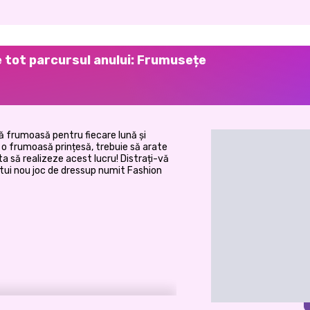
e tot parcursul anului: Frumusețe
ă frumoasă pentru fiecare lună și
nd o frumoasă prințesă, trebuie să arate
ta să realizeze acest lucru! Distrați-vă
stui nou joc de dressup numit Fashion