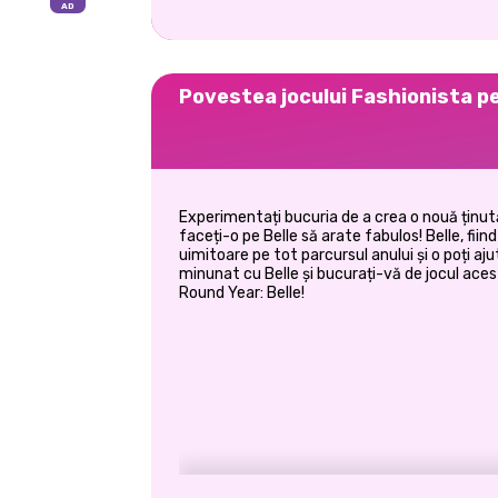
Povestea jocului Fashionista p
Experimentați bucuria de a crea o nouă ținut
faceți-o pe Belle să arate fabulos! Belle, fii
uimitoare pe tot parcursul anului și o poți aju
minunat cu Belle și bucurați-vă de jocul ace
Round Year: Belle!