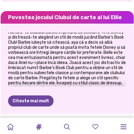
Povestea jocului Clubul de carte al lui Ellie
Alătură-te clubului Barbie împreună cu celelalte fete Disney
și distrează-te alegând un stil de modă jucând Barbie's Book
Club! Barbie iubește să citească, așa că a decis să aibă
propriul club de carte unde să poată invita fetele Disney și să
vorbească ore întregi despre cărțile lor preferate. Belle este
cea mai entuziasmată pentru acest eveniment livresc, chiar
dacă Ariel nu-i place încă ideea. Joacă acest joc distractiv de
îmbrăcat numit Barbie's Book Club pentru a obține un stil de
modă pentru subiectele clasice și contemporane ale clubului
de carte Barbie. Pregătește fetele și alege un stil specific
pentru fiecare dintre ele. Începeți cu stilul clasic de dressup,
apoi alegeți o coafură retro, apoi combinați o cămașă cu o
fustă lungă vintage pentru a obține un aspect clasic. Pentru
atingerea finală, alegeți o pereche de ochelari și coroană de
Citeste mai mult
flori. Belle și Ariel vor iubi cu siguranță vibrația retro a acestei
teme! Pentru stilul contemporan, aveți o mulțime de opțiuni
cu imprimeuri florale, topuri și multe alte articole la modă.
Completează ținuta cu câteva bijuterii precum un colier și o
PETRECEREA
PRINCESSES
PROTEST
MODUL
DE
BLONDELE
CEA
MAI
DRESS-UP
BFF:
SCHIMB
BLUGI
VILLAINS
ELIZA
ȘI
pereche de cercei strălucitori. Acum fetele sunt gata să
discute despre lecturile clasice și contemporane preferate și
DE
FASHION
PENTRU
VIAȚĂ
AL
O
FAC
BUNĂ
CU
BOHEMIAN
DE
HAINE
PATCHWORK
FASHIONISTAS
GOLDIE
să citească cărți pentru luna respectivă. Alătură-te lor și