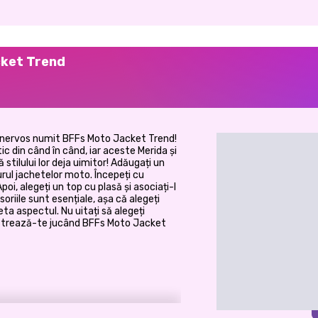
cket Trend
și nervos numit BFFs Moto Jacket Trend!
tic din când în când, iar aceste Merida și
stilului lor deja uimitor! Adăugați un
urul jachetelor moto. Începeți cu
poi, alegeți un top cu plasă și asociați-l
oriile sunt esențiale, așa că alegeți
ta aspectul. Nu uitați să alegeți
 Distrează-te jucând BFFs Moto Jacket