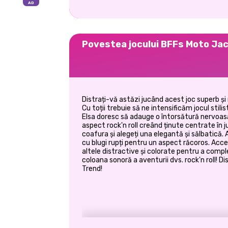
Povestea jocului BFFs Moto Ja
Distrați-vă astăzi jucând acest joc superb 
Cu toții trebuie să ne intensificăm jocul stilis
Elsa doresc să adauge o întorsătură nervoasă 
aspect rock'n roll creând ținute centrate în j
coafura și alegeți una elegantă și sălbatică. A
cu blugi rupți pentru un aspect răcoros. Acces
altele distractive și colorate pentru a comple
coloana sonoră a aventurii dvs. rock'n roll!
Trend!