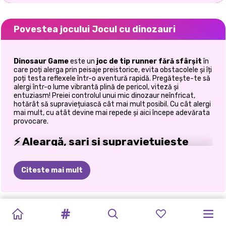
Povestea jocului Jocul cu dinozauri
Dinosaur Game
este un
joc de tip runner fără sfârșit
în
care poți alerga prin peisaje preistorice, evita obstacolele și îți
poți testa reflexele într-o aventură rapidă. Pregătește-te să
alergi într-o lume vibrantă plină de pericol, viteză și
entuziasm! Preiei controlul unui mic dinozaur neînfricat,
hotărât să supraviețuiască cât mai mult posibil. Cu cât alergi
mai mult, cu atât devine mai repede și aici începe adevărata
provocare.
⚡ Aleargă, sari și supraviețuiește
Misiunea ta e simplă, dar nu ușoară.
Citeste mai mult
Aleargă la nesfârșit prin teren preistoric
Sari peste obstacole și ascunde-te de pericole
Reacționează rapid pe măsură ce viteza crește
SALONUL
BUCĂTAR-
OBBY
SIMULATOR
MAESTRU
MAGNATUL
SIMULATOR
FURĂ
UN
ȘARPE
RUNWAY
TASTAȚI
BLOCK
Depășește-ți limitele cu fiecare alergare
MAGNAT
MEU
DE
ONLINE
CU
DE
AL
FELIEI
ÎNGRIJIRII
DE
BRAINROT
2048
STAR
3D:
RAPID
BLAST
Din experiență personală, lucrurile devin intense în momentul