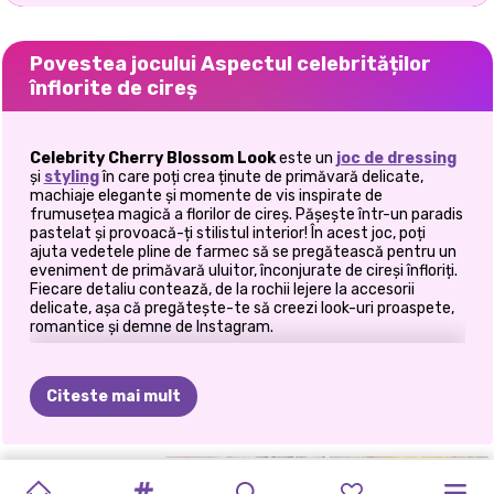
Povestea jocului Aspectul celebrităților
înflorite de cireș
Celebrity Cherry Blossom Look
este un
joc de dressing
și
styling
în care poți crea ținute de primăvară delicate,
machiaje elegante și momente de vis inspirate de
frumusețea magică a florilor de cireș. Pășește într-un paradis
pastelat și provoacă-ți stilistul interior! În acest joc, poți
ajuta vedetele pline de farmec să se pregătească pentru un
eveniment de primăvară uluitor, înconjurate de cireși înfloriți.
Fiecare detaliu contează, de la rochii lejere la accesorii
delicate, așa că pregătește-te să creezi look-uri proaspete,
romantice și demne de Instagram.
🌷 O fantezie a modei de primăvară
Citeste mai mult
În timp ce te joci, poți explora o garderobă atent selectată,
inspirată de sezonul florilor de cireș. Gândește-te la
materiale vaporoase, imprimeuri florale, roz pal, alb cremos și
tonuri pastelate elegante. Fiecare ținută este concepută
ÎMBRĂCAT
ASPECTUL
CELEBRITATE
NOUL
CELEBRITY
PRINCESSES
REZOLUȚIILE
PRINCESSES
FETE:
NOI
FAVORITE
pentru a surprinde lejeritatea primăverii, făcând ca fiecare