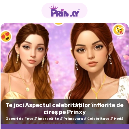
Te joci Aspectul celebrităților înflorite de
cireș pe Prinxy
Jocuri de Fete
Îmbracă-te
Primavara
Celebritate
Modă