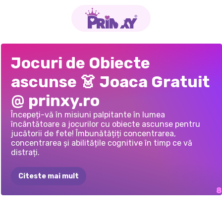
POVESTE
DE
OBIECT
ASCUNS:
HALLOWEEN
ÎN
AVENTURILE
DANS
DE
PRINTESE
ÎN
PRINTESA
NOUA
PRINCESSES
IN
Jocuri de Obiecte
DRAGOSTE:
HOTELUL
MEU
TOCA
BOCA
GEMENILOR:
PRIMĂVARĂ
ȚARA
MINUNILOR
IN
ORAS
CHRISTMASLAND
ascunse 👗 Joaca Gratuit
GĂSEȘTE
PIESA
SURPRIZĂ
LA
FERMECAT
MANSARDĂ
@ prinxy.ro
Începeți-vă în misiuni palpitante în lumea
încântătoare a jocurilor cu obiecte ascunse pentru
jucătorii de fete! Îmbunătățiți concentrarea,
concentrarea și abilitățile cognitive în timp ce vă
distrați.
Citeste mai mult